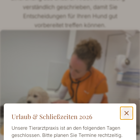
verständlich geschrieben, damit Sie
Entscheidungen für Ihren Hund gut
vorbereitet treffen können.
close
Urlaub & Schließzeiten 2026
Unsere Tierarztpraxis ist an den folgenden Tagen
geschlossen. Bitte planen Sie Termine rechtzeitig.