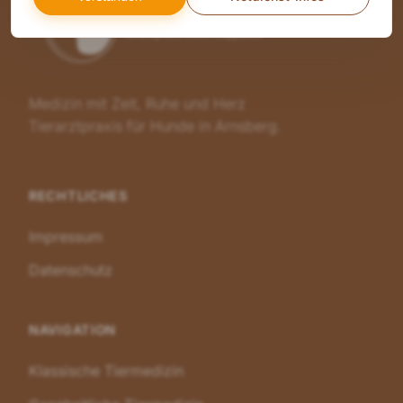
Medizin mit Zeit, Ruhe und Herz
Tierarztpraxis für Hunde in Arnsberg.
RECHTLICHES
Impressum
Datenschutz
NAVIGATION
Klassische Tiermedizin