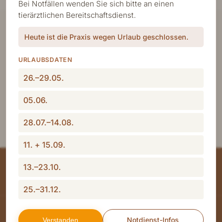
Bei Notfällen wenden Sie sich bitte an einen
tierärztlichen Bereitschaftsdienst.
Wir bereiten derzeit die ersten Beiträge für Sie
vor. Schauen Sie in Kürze wieder vorbei – oder
Heute ist die Praxis wegen Urlaub geschlossen.
rufen Sie uns an, wenn Sie eine konkrete Frage
URLAUBSDATEN
zu Ihrem Hund haben.
26.–29.05.
Kontakt aufnehmen
05.06.
28.07.–14.08.
11. + 15.09.
13.–23.10.
25.–31.12.
Notdienst-Infos
Verstanden