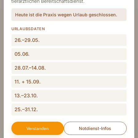
tierärztlichen Bereitschaftsdienst.
Heute ist die Praxis wegen Urlaub geschlossen.
URLAUBSDATEN
26.–29.05.
05.06.
28.07.–14.08.
11. + 15.09.
13.–23.10.
25.–31.12.
Tierarzt (m/w/d) Arnsberg-Huesten
Notdienst-Infos
Verstanden
location_on
Arnsberg · Voll- oder Teilzeit