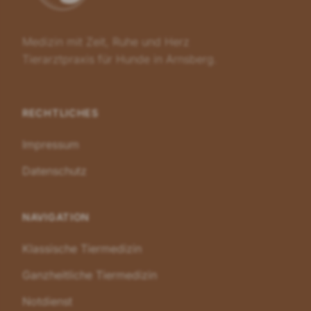
Medizin mit Zeit, Ruhe und Herz
Tierarztpraxis für Hunde in Arnsberg.
RECHTLICHES
Impressum
Datenschutz
NAVIGATION
Klassische Tiermedizin
Ganzheitliche Tiermedizin
Notdienst