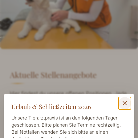
Aktuelle Stellenangebote
Hier findest du unsere offenen Positionen. Jede
Stelle wird direkt aus dem CMS generiert und ist
close
Urlaub & Schließzeiten 2026
nach Veroeffentlichung sofort in dieser
Unsere Tierarztpraxis ist an den folgenden Tagen
Uebersicht sichtbar.
geschlossen. Bitte planen Sie Termine rechtzeitig.
Bei Notfällen wenden Sie sich bitte an einen