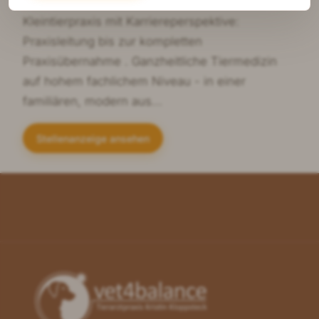
Kleintierpraxis mit Karriereperspektive:
Praxisleitung bis zur kompletten
Praxisübernahme . Ganzheitliche Tiermedizin
auf hohem fachlichem Niveau - in einer
familiären, modern aus...
Stellenanzeige ansehen