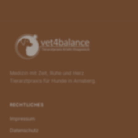
Medizin mit Zeit, Ruhe und Herz
Tierarztpraxis für Hunde in Arnsberg.
RECHTLICHES
Impressum
Datenschutz