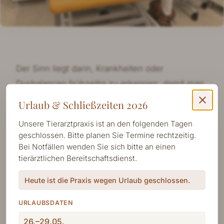
Der Sinn liegt darin, Krankheiten oder
Dysbalancen frühzeitig zu erkennen, damit man
eine Chronifizierung möglichst vermeidet. Dies
close
Urlaub & Schließzeiten 2026
birgt den Vorteil, langfristige Therapien zu
Unsere Tierarztpraxis ist an den folgenden Tagen
vermeiden oder progressive Krankheitsprozesse
geschlossen. Bitte planen Sie Termine rechtzeitig.
zu stoppen bzw. zu verlangsamen.
Bei Notfällen wenden Sie sich bitte an einen
tierärztlichen Bereitschaftsdienst.
Abgesehen von der üblichen allgemeinen
Heute ist die Praxis wegen Urlaub geschlossen.
Untersuchung, gehört bei mir auch die
Gangbild- und eine Triggerpunktuntersuchung
URLAUBSDATEN
dazu. Dadurch habe ich die Möglichkeit,
26.–29.05.